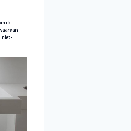
om de
 waaraan
 niet-