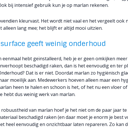
Ook bij intensief gebruik kun je op marlan rekenen.
vendien kleurvast. Het wordt niet vaal en het vergeelt ook n
 alleen lang mee; het blijft er altijd mooi uitzien.
d surface geeft weinig onderhoud
an eenmaal hebt geïnstalleerd, heb je er geen omkijken meer
nverhoopt beschadigd raken, dan is het eenvoudig en ter pl
nderhoud? Dat is er niet. Doordat marlan zo hygiënisch glad
r maar moeilijk aan. Medewerkers hoeven alleen maar een hy
arlan heen te halen en schoon is het, of het nu een vloer of
 Je hebt dus weinig werk van marlan.
robuustheid van marlan hoef je het niet om de paar jaar te
ateriaal beschadigd raken (en daar moet je enorm je best v
het heel eenvoudig en onzichtbaar laten repareren. Zo kan d