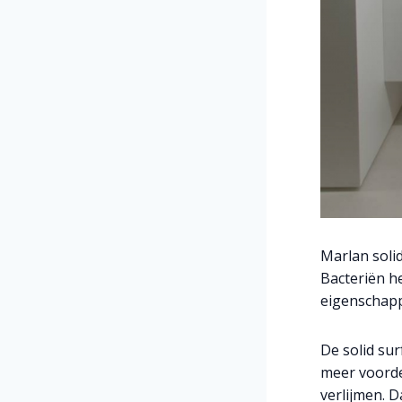
Marlan solid
Bacteriën h
eigenschap
De solid su
meer voorde
verlijmen. D