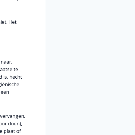
iet. Het
 naar.
aatse te
 is, hecht
giënische
 een
 vervangen.
oor doen),
e plaat of