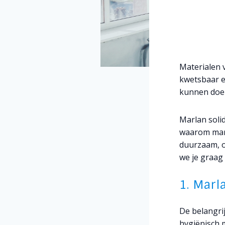
Materialen 
kwetsbaar e
kunnen doe
Marlan solid
waarom marla
duurzaam, o
we je graag
1. Marl
De belangri
hygiënisch m