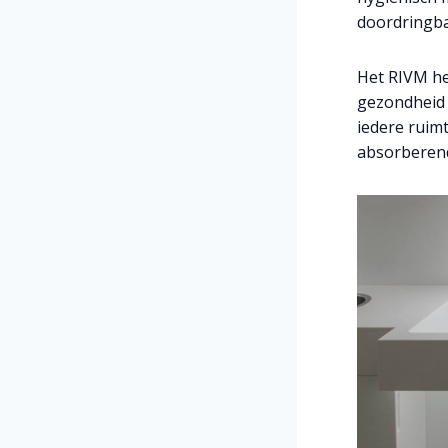
doordringba
Het RIVM he
gezondheid 
iedere ruim
absorberend