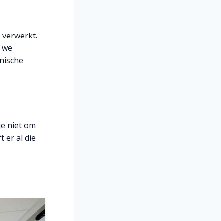
 verwerkt.
n we
ënische
je niet om
 er al die