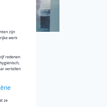
nten zijn
ijke werk
vijf redenen
 hygiënisch,
r vertellen
iëne
at ze