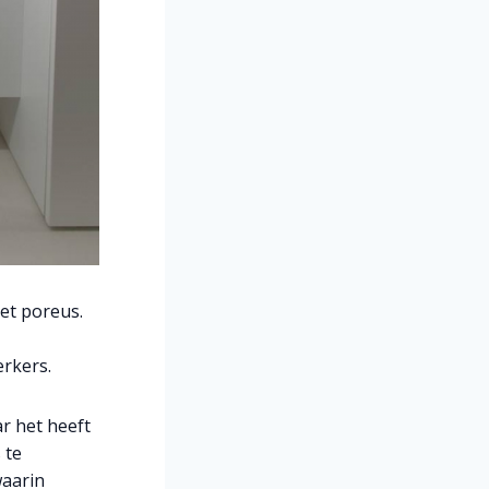
iet poreus.
erkers.
r het heeft
 te
waarin