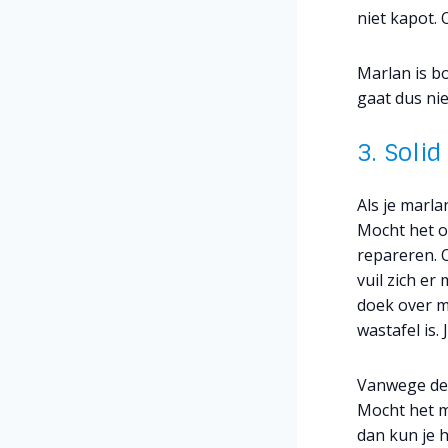
niet kapot. 
Marlan is bo
gaat dus niet
3. Soli
Als je marl
Mocht het o
repareren. O
vuil zich e
doek over m
wastafel is.
Vanwege de 
Mocht het m
dan kun je 