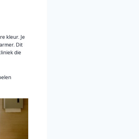
e kleur. Je
armer. Dit
iniek die
oelen