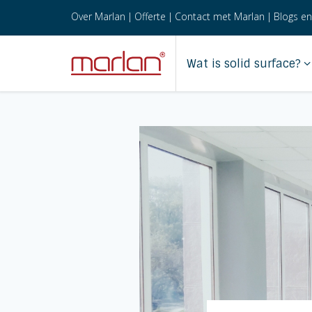
Over Marlan
|
Offerte
|
Contact met Marlan
|
Blogs en
Wat is solid surface?