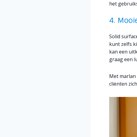
het gebruik
4. Mooi
Solid surfac
kunt zelfs 
kan een uit
graag een lu
Met marlan 
cliënten zi